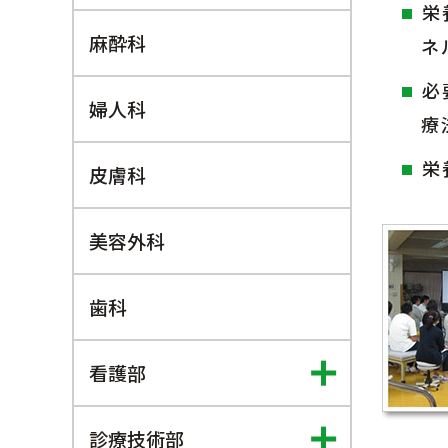
栄
麻酔科
ネ
必
婦人科
療
栄
皮膚科
美容外科
歯科
看護部
診療技術部