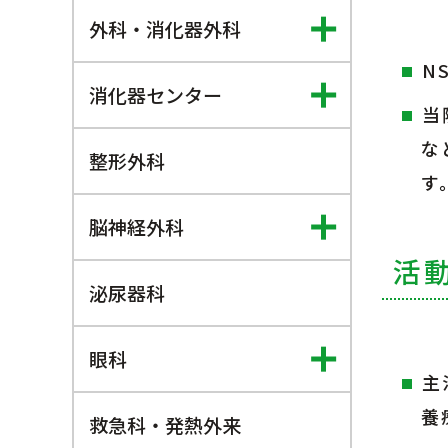
外科・消化器外科
N
消化器センター
当
な
整形外科
す
脳神経外科
活
泌尿器科
眼科
主
養
救急科・発熱外来​