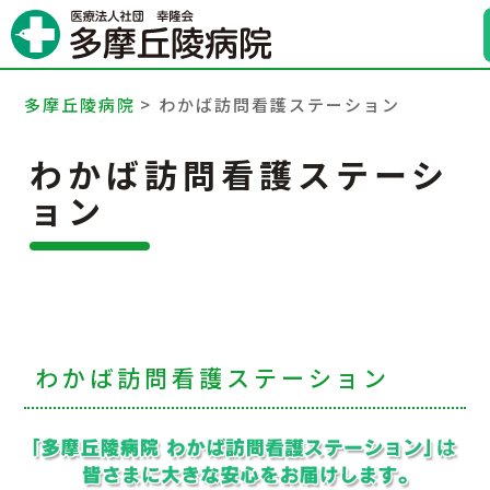
病院案内
診療科・部門
多摩丘陵病院
>
わかば訪問看護ステーション
外来受診のご案内
わかば訪問看護ステーシ
ョン
入院のご案内
人間ドック・健診
地域医療連携
わかば訪問看護ステーション
交通アクセス
採用情報