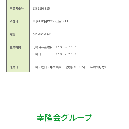
事業者番号
1367198815
所在地
東京都町田市下小山田1414
電話
042-797-7844
営業時間
月曜日～金曜日 9：00～17：00
土曜日 9：00～12：00
休業日
日曜・祝日・年末年始 《緊急時 365日・24時間対応》
幸隆会グループ