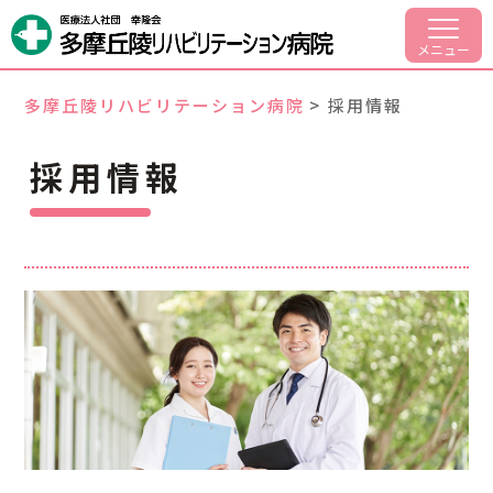
病院案内
メニュー
部門紹介
多摩丘陵リハビリテーション病院
>
採用情報
入院・面会のご案内
採用情報
外来リハビリについて
交通アクセス
採用情報
042-797-1701
代表