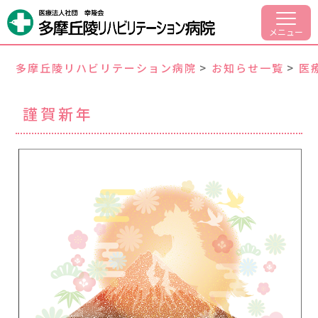
病院案内
メニュー
部門紹介
多摩丘陵リハビリテーション病院
>
お知らせ一覧
>
医
入院・面会のご案内
謹賀新年
外来リハビリについて
交通アクセス
採用情報
042-797-1701
代表