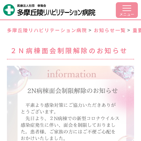
病院案内
メニュー
部門紹介
多摩丘陵リハビリテーション病院
>
お知らせ一覧
>
重
入院・面会のご案内
２Ｎ病棟面会制限解除のお知らせ
外来リハビリについて
交通アクセス
採用情報
042-797-1701
代表