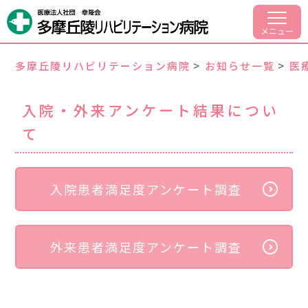
病院案内
メニュー
部門紹介
多摩丘陵リハビリテーション病院
>
お知らせ一覧
>
医
入院・面会のご案内
入院・外来アンケート結果につい
外来リハビリについて
て
交通アクセス
入院患者満足度アンケート調査
採用情報
外来患者満足度アンケート調査
042-797-1701
代表