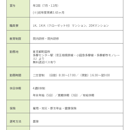
賞与
年2回（7月・12月）
(※)前年度実績3.65ヶ月
職員寮
1K、1K大（クローゼット付）マンション、2DKマンション
教育制度
院内研修・院外研修
勤務地
東京都町田市
多摩センター駅（京王相模原線・小田急多摩線・多摩都市モノレー
ル）より
無料送迎バス有り
勤務時間
二交替制 （日勤）8:30～17:00／（夜勤）16:30～翌9:00
休日休暇
4週8休制
年末年始（5日）／夏期休暇（3日）／有給休暇
保険
雇用・労災・厚生年金・健康保険
選考方法
面接