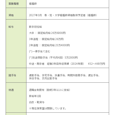
募集職種
看護師
資格
2027年3月 専・短・大学看護師資格取得予定者（看護師）
給与
新卒初任給
大卒 ： 固定給月給 26万6000円
3年過程 ： 固定給月給 26万円
2年過程 ： 固定給月給 25万4000円
(*)一律手当て含む
(*)別途夜勤手当（平均月4回）5万2000円
中途・既卒者 経験3年目年収実績（2024年度） 452～469万円
諸手当
通勤手当、住宅手当、扶養手当、時間外勤務手当、遅出手当、
休日手当、正月出勤手当
待遇
退職金制度有（勤続3年以上に支給）
昇給年1回
白衣・靴貸与
※現在保育室は閉鎖しています。