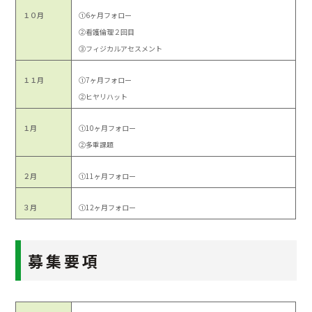
１０月
①6ヶ月フォロー
②看護倫理２回目
③フィジカルアセスメント
１１月
①7ヶ月フォロー
②ヒヤリハット
１月
①10ヶ月フォロー
②多重課題
２月
①11ヶ月フォロー
３月
①12ヶ月フォロー
募集要項