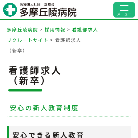
病院案内
メニュー
診療科・部門
多摩丘陵病院
>
採用情報
>
看護部求人
リクルートサイト
>
看護師求人
外来受診のご案内
（新卒）
入院のご案内
看護師求人
人間ドック・健診
（新卒）
地域医療連携
安心の新人教育制度
交通アクセス
採用情報
安心できる新人教育