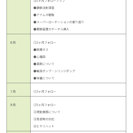
③1ヶ月フォローアップ
●静脈注射演習
●アナムネ聴取
●スーパーローテーションの振り返り
●膀胱留置カテーテル挿入
６月
①2ヶ月フォロー
●医療ガス
●心電図
●薬剤について
●輸液ポンプ・シリンジポンプ
●栄養について
７月
①3ヶ月フォロー
９月
①5ヶ月フォロー
②夜勤業務について
③急変時の対応
④ヒヤリハット