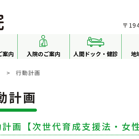
〒19
ご案内
入院のご案内
人間ドック・健診
地
み
>
行動計画
動計画
動計画【次世代育成支援法・女