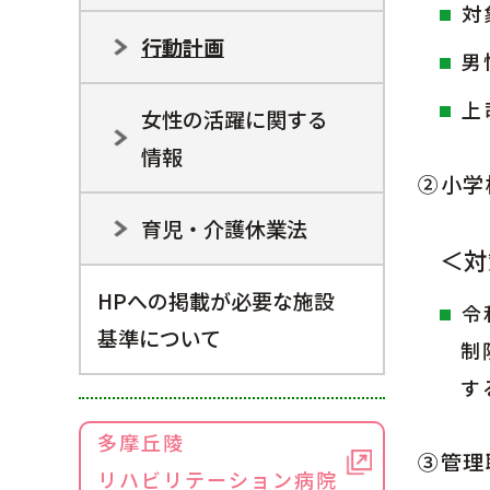
対
行動計画
男
上
女性の活躍に関する
情報
②小学
育児・介護休業法
＜対
HPへの掲載が必要な施設
令
基準について
制
す
多摩丘陵
③管理
リハビリテーション病院