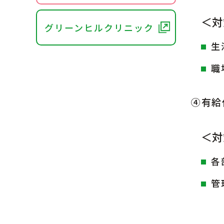
＜対
グリーンヒルクリニック
生
職
④有給
＜対
各
管