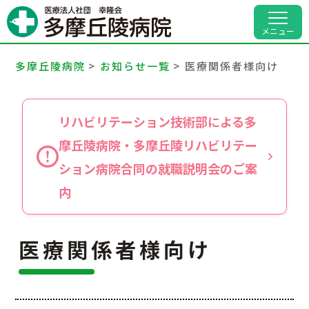
病院案内
メニュー
診療科・部門
多摩丘陵病院
>
お知らせ一覧
>
医療関係者様向け
外来受診のご案内
リハビリテーション技術部による多
入院のご案内
摩丘陵病院・多摩丘陵リハビリテー
ション病院合同の就職説明会のご案
人間ドック・健診
内
地域医療連携
医療関係者様向け
交通アクセス
採用情報