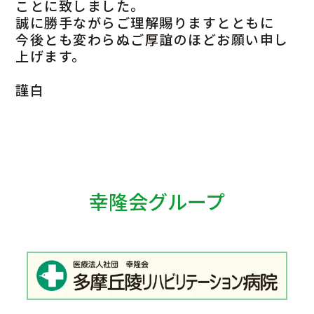
ことに致しました。
042-797-1511
誠に勝手ながらご理解賜りますとともに
代表
今後とも変わらぬご厚誼のほどお願い申し
上げます。
謹白
幸隆会グループ