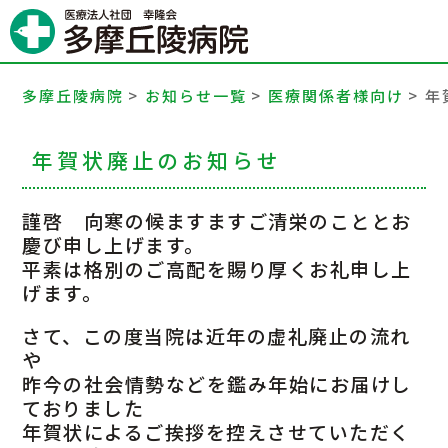
病院案内
診療科・部門
多摩丘陵病院
>
お知らせ一覧
>
医療関係者様向け
>
年
外来受診のご案内
年賀状廃止のお知らせ
入院のご案内
謹啓 向寒の候ますますご清栄のこととお
慶び申し上げます。
人間ドック・健診
平素は格別のご高配を賜り厚くお礼申し上
げます。
地域医療連携
さて、この度当院は近年の虚礼廃止の流れ
交通アクセス
や
昨今の社会情勢などを鑑み年始にお届けし
ておりました
採用情報
年賀状によるご挨拶を控えさせていただく